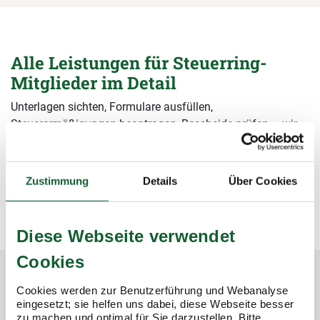
Alle Leistungen für Steuerring-
Mitglieder im Detail
Unterlagen sichten, Formulare ausfüllen,
Steuerermäßigungen beantragen, Bescheide prüfen – wir
übernehmen alle Arbeiten rund um die Steuererklärung und
sichern damit Ihre Steuervorteile.
Zustimmung
Details
Über Cookies
mehr erfahren
mehr erfahren
Diese Webseite verwendet
Cookies
Cookies werden zur Benutzerführung und Webanalyse
In 3 Schritten zur Steuererklärung.
eingesetzt; sie helfen uns dabei, diese Webseite besser
zu machen und optimal für Sie darzustellen. Bitte