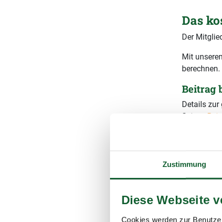
Das ko
Der Mitglie
Mit unserem
berechnen.
Beitrag
Details zu
Seite
Beit
Wie hoch 
Gesamtb
Zustimmung
Ihr vorau
(inkl. 1
Diese Webseite 
Cookies werden zur Benutzer