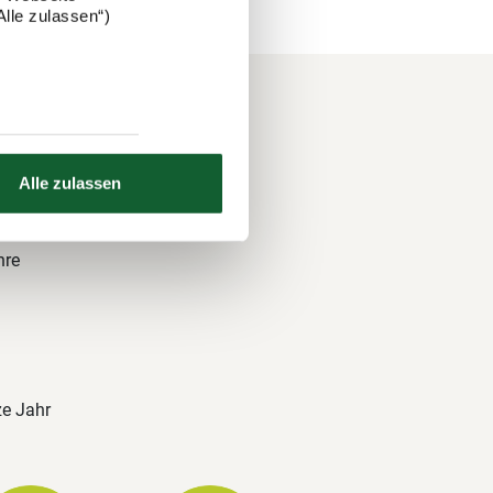
lle zulassen“)
Alle zulassen
 und über
nds. Auch
hre
ze Jahr