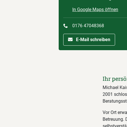
In Google Maps öffnen
0176 47048368
E-Mail schreiben
Ihr persö
Michael Kai
2001 schloss
Beratungsste
Vor Ort erwa
Betreuung. 
selbstverstä