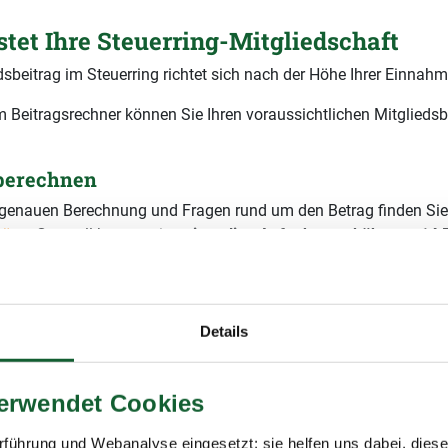
stet Ihre Steuerring-Mitgliedschaft
dsbeitrag im Steuerring richtet sich nach der Höhe Ihrer Einnahm
 Beitragsrechner können Sie Ihren voraussichtlichen Mitgliedsb
 berechnen
r genauen Berechnung und Fragen rund um den Betrag finden Sie
räge
. Generell kommt eine
einmalige Aufnahmegebühr von 14 
sind Ihre jährlichen
ruttoeinnahmen?
Details
ssichtlicher Mitgliedsbeitrag
60,00 € pro Jahr
9 % Mehrwertsteuer)
verwendet Cookies
führung und Webanalyse eingesetzt; sie helfen uns dabei, dies