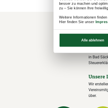
besser zu machen und optimal
zu – Sie können Ihre freiwil
Weitere Informationen finden
Hier finden Sie unser
Impre
Ihre M
Steuer
Alle ablehnen
Der Steuerr
1.100 Berat
in Bad Säck
Steuererklä
Unsere 
Wir erstelle
Vereinsmitg
über.