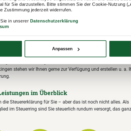
 für Sie darzustellen. Bitte stimmen Sie der Cookie-Nutzung („A
lige Zustimmung jederzeit widerrufen.
 Sie in unserer
Datenschutzerklärung
ssum
itgliedschaft im Lohnsteuerhilfeverein
ring
Anpassen
ing e.V. (Lohnsteuerhilfeverein) ist mit rund 400.000 Mitgliedern
ungsstellen einer der größten Lohnsteuerhilfevereine Deutschla
ingen stehen wir Ihnen gerne zur Verfügung und erstellen u. a. I
rung.
Leistungen im Überblick
n die Steuererklärung für Sie – aber das ist noch nicht alles. Als
lied im Steuerring sind Sie steuerlich rundum versorgt, das gan