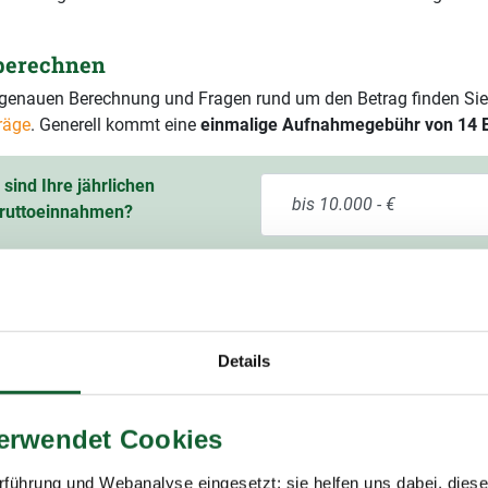
 berechnen
r genauen Berechnung und Fragen rund um den Betrag finden Sie
räge
. Generell kommt eine
einmalige Aufnahmegebühr von 14 
sind Ihre jährlichen
ruttoeinnahmen?
ssichtlicher Mitgliedsbeitrag
60,00 € pro Jahr
9 % Mehrwertsteuer)
Details
verwendet Cookies
führung und Webanalyse eingesetzt; sie helfen uns dabei, dies