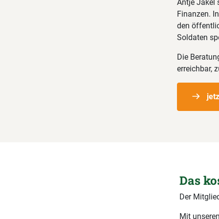
Antje Jäkel
Finanzen. In
den öffentl
Soldaten spe
Die Beratung
erreichbar,
jet
Das ko
Der Mitglie
Mit unserem