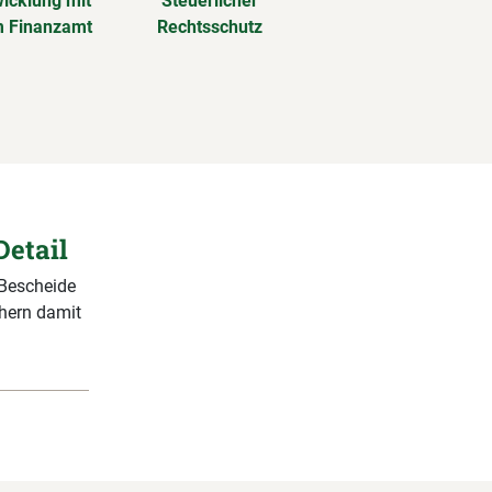
icklung mit
Steuerlicher
 Finanzamt
Rechtsschutz
Detail
 Bescheide
chern damit