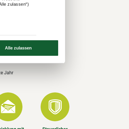
lle zulassen“)
 und über
nds. Auch
. Ihre
Alle zulassen
ze Jahr