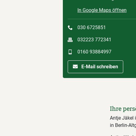
In Google Maps öffnen
030 6725851
032223 772341
0160 93884997
E-Mail schreiben
Ihre pers
Antje Jäkel 
in Berlin-Al