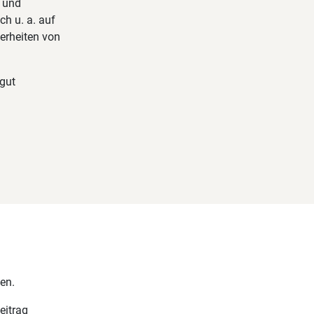
n und
ch u. a. auf
erheiten von
 gut
en.
eitrag