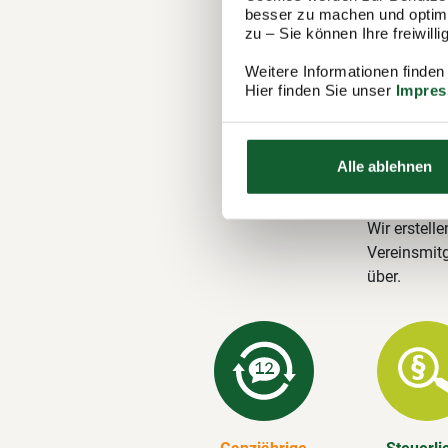
Ihre M
besser zu machen und optimal
Steuer
zu – Sie können Ihre freiwil
Der Steuerr
Weitere Informationen finden
Hier finden Sie unser
Impre
1.100 Berat
in Berlin-Al
Steuererklä
Alle ablehnen
Unsere 
Wir erstelle
Vereinsmitg
über.