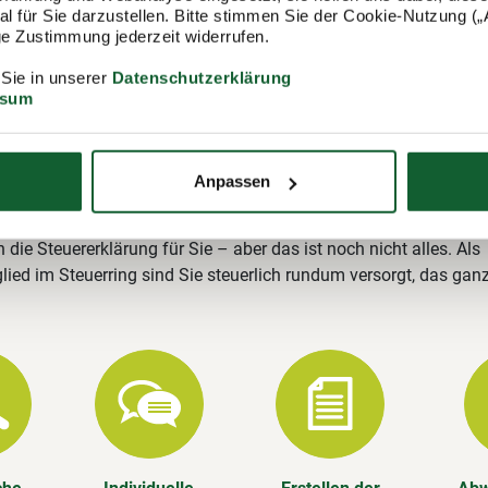
itgliedschaft im Lohnsteuerhilfeverein
 für Sie darzustellen. Bitte stimmen Sie der Cookie-Nutzung („A
ring
lige Zustimmung jederzeit widerrufen.
ing e.V. (Lohnsteuerhilfeverein) ist mit rund 400.000 Mitgliedern
 Sie in unserer
Datenschutzerklärung
ssum
ungsstellen einer der größten Lohnsteuerhilfevereine Deutschla
tglienicke stehen wir Ihnen gerne zur Verfügung und erstellen u. a
rung.
Anpassen
Leistungen im Überblick
n die Steuererklärung für Sie – aber das ist noch nicht alles. Als
lied im Steuerring sind Sie steuerlich rundum versorgt, das gan