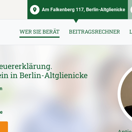
Am Falkenberg 117, Berlin-Altglienicke
WER SIE BERÄT
BEITRAGSRECHNER
euererklärung.
in in Berlin-Altglienicke
en
ce
Antje