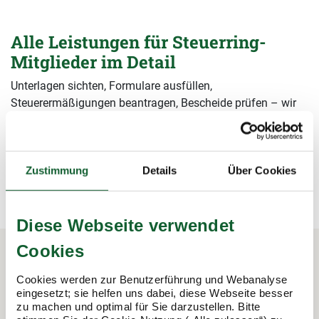
Alle Leistungen für Steuerring-
Mitglieder im Detail
Unterlagen sichten, Formulare ausfüllen,
Steuerermäßigungen beantragen, Bescheide prüfen – wir
übernehmen alle Arbeiten rund um die Steuererklärung und
sichern damit Ihre Steuervorteile.
mehr erfahren
mehr erfahren
Zustimmung
Details
Über Cookies
Diese Webseite verwendet
Cookies
Cookies werden zur Benutzerführung und Webanalyse
In 3 Schritten zur Steuererklärung.
eingesetzt; sie helfen uns dabei, diese Webseite besser
So funktioniert's:
zu machen und optimal für Sie darzustellen. Bitte