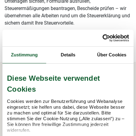
Unterlagen sichten, Formulare ausfüllen,
Steuerermäßigungen beantragen, Bescheide prüfen – wir
übernehmen alle Arbeiten rund um die Steuererklärung und
sichern damit Ihre Steuervorteile.
mehr erfahren
mehr erfahren
Zustimmung
Details
Über Cookies
Diese Webseite verwendet
In 3 Schritten zur Steuererklärung.
Cookies
So funktioniert's:
Cookies werden zur Benutzerführung und Webanalyse
eingesetzt; sie helfen uns dabei, diese Webseite besser
zu machen und optimal für Sie darzustellen. Bitte
stimmen Sie der Cookie-Nutzung („Alle zulassen“) zu –
Sie können Ihre freiwillige Zustimmung jederzeit
widerrufen.