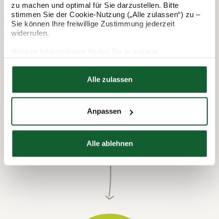
In 3 Schritten zur Steuererklärung.
zu machen und optimal für Sie darzustellen. Bitte
So funktioniert's:
stimmen Sie der Cookie-Nutzung („Alle zulassen“) zu –
Sie können Ihre freiwillige Zustimmung jederzeit
widerrufen.
Weitere Informationen finden Sie in unserer
Datenschutzerklärung
Hier finden Sie unser
Impressum
Alle zulassen
Anpassen
Termin vereinbaren
Alle ablehnen