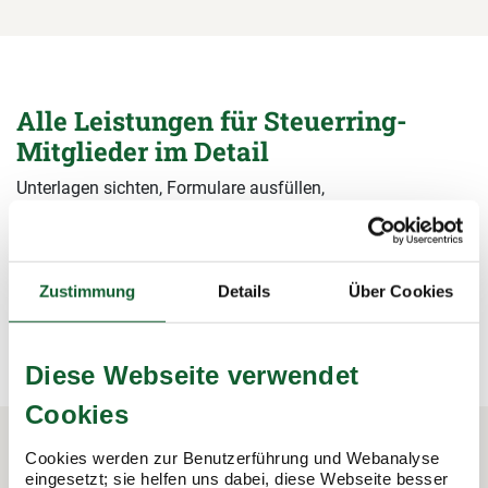
Alle Leistungen für Steuerring-
Mitglieder im Detail
Unterlagen sichten, Formulare ausfüllen,
Steuerermäßigungen beantragen, Bescheide prüfen – wir
übernehmen alle Arbeiten rund um die Steuererklärung und
sichern damit Ihre Steuervorteile.
Zustimmung
Details
Über Cookies
mehr erfahren
mehr erfahren
Diese Webseite verwendet
Cookies
Cookies werden zur Benutzerführung und Webanalyse
eingesetzt; sie helfen uns dabei, diese Webseite besser