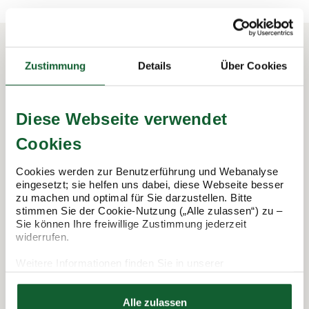
Zustimmung
Details
Über Cookies
In 3 Schritten zur Steuererklärung.
So funktioniert's:
Diese Webseite verwendet
Cookies
Cookies werden zur Benutzerführung und Webanalyse
eingesetzt; sie helfen uns dabei, diese Webseite besser
zu machen und optimal für Sie darzustellen. Bitte
stimmen Sie der Cookie-Nutzung („Alle zulassen“) zu –
Sie können Ihre freiwillige Zustimmung jederzeit
widerrufen.
Weitere Informationen finden Sie in unserer
Termin vereinbaren
Datenschutzerklärung
Hier finden Sie unser
Impressum
Alle zulassen