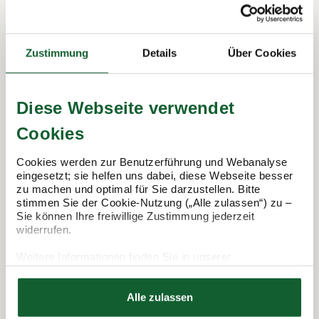
In 3 Schritten zur Steuererklärung.
Zustimmung
Details
Über Cookies
So funktioniert's:
Diese Webseite verwendet
Cookies
Cookies werden zur Benutzerführung und Webanalyse
eingesetzt; sie helfen uns dabei, diese Webseite besser
zu machen und optimal für Sie darzustellen. Bitte
stimmen Sie der Cookie-Nutzung („Alle zulassen“) zu –
Sie können Ihre freiwillige Zustimmung jederzeit
widerrufen.
Termin vereinbaren
Weitere Informationen finden Sie in unserer
Datenschutzerklärung
Hier finden Sie unser
Impressum
Alle zulassen