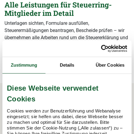
Alle Leistungen für Steuerring-
Mitglieder im Detail
Unterlagen sichten, Formulare ausfüllen,
Steuerermäßigungen beantragen, Bescheide prüfen – wir
übernehmen alle Arbeiten rund um die Steuererklärung und
sichern damit Ihre Steuervorteile.
mehr erfahren
mehr erfahren
Zustimmung
Details
Über Cookies
Diese Webseite verwendet
Cookies
In 3 Schritten zur Steuererklärung.
Cookies werden zur Benutzerführung und Webanalyse
So funktioniert's:
eingesetzt; sie helfen uns dabei, diese Webseite besser
zu machen und optimal für Sie darzustellen. Bitte
stimmen Sie der Cookie-Nutzung („Alle zulassen“) zu –
Sie können Ihre freiwillige Zustimmung jederzeit