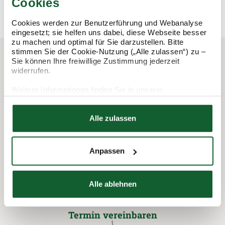
Cookies
Cookies werden zur Benutzerführung und Webanalyse
eingesetzt; sie helfen uns dabei, diese Webseite besser
zu machen und optimal für Sie darzustellen. Bitte
stimmen Sie der Cookie-Nutzung („Alle zulassen“) zu –
Sie können Ihre freiwillige Zustimmung jederzeit
widerrufen.
In 3 Schritten zur Steuererklärung.
So funktioniert's:
Weitere Informationen finden Sie in unserer
Datenschutzerklärung
Hier finden Sie unser
Impressum
Alle zulassen
Anpassen
Alle ablehnen
Termin vereinbaren