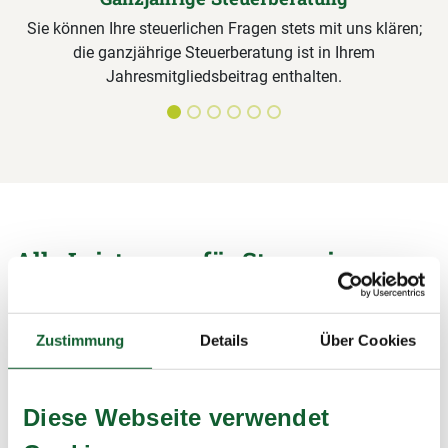
Sie können Ihre steuerlichen Fragen stets mit uns klären;
die ganzjährige Steuerberatung ist in Ihrem
Jahresmitgliedsbeitrag enthalten.
Alle Leistungen für Steuerring-
Mitglieder im Detail
Unterlagen sichten, Formulare ausfüllen,
Zustimmung
Details
Über Cookies
Steuerermäßigungen beantragen, Bescheide prüfen – wir
übernehmen alle Arbeiten rund um die Steuererklärung und
sichern damit Ihre Steuervorteile.
Diese Webseite verwendet
mehr erfahren
mehr erfahren