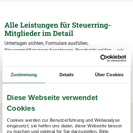
Alle Leistungen für Steuerring-
Mitglieder im Detail
Unterlagen sichten, Formulare ausfüllen,
Steuerermäßigungen beantragen, Bescheide prüfen – wir
übernehmen alle Arbeiten rund um die Steuererklärung und
sichern damit Ihre Steuervorteile.
Zustimmung
Details
Über Cookies
mehr erfahren
mehr erfahren
Diese Webseite verwendet
Cookies
Cookies werden zur Benutzerführung und Webanalyse
In 3 Schritten zur Steuererklärung.
eingesetzt; sie helfen uns dabei, diese Webseite besser
zu machen und optimal für Sie darzustellen. Bitte