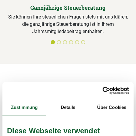
Ganzjährige Steuerberatung
Sie können Ihre steuerlichen Fragen stets mit uns klären;
die ganzjährige Steuerberatung ist in Ihrem
Jahresmitgliedsbeitrag enthalten.
Alle Leistungen für Steuerring-
Mitglieder im Detail
Unterlagen sichten, Formulare ausfüllen,
Zustimmung
Details
Über Cookies
Steuerermäßigungen beantragen, Bescheide prüfen – wir
übernehmen alle Arbeiten rund um die Steuererklärung und
sichern damit Ihre Steuervorteile.
Diese Webseite verwendet