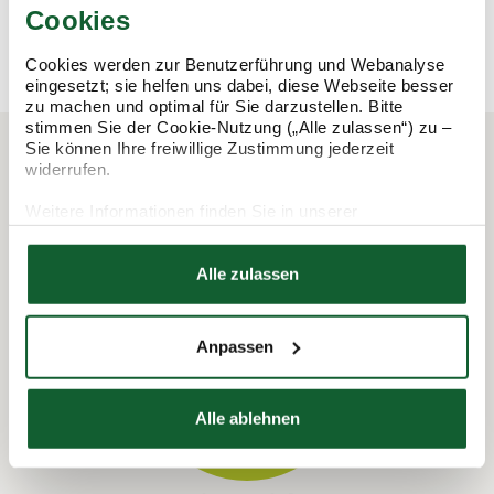
Cookies
mehr erfahren
mehr erfahren
Cookies werden zur Benutzerführung und Webanalyse
eingesetzt; sie helfen uns dabei, diese Webseite besser
zu machen und optimal für Sie darzustellen. Bitte
stimmen Sie der Cookie-Nutzung („Alle zulassen“) zu –
Sie können Ihre freiwillige Zustimmung jederzeit
widerrufen.
In 3 Schritten zur Steuererklärung.
Weitere Informationen finden Sie in unserer
So funktioniert's:
Datenschutzerklärung
Hier finden Sie unser
Impressum
Alle zulassen
Anpassen
Alle ablehnen