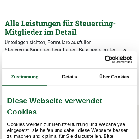
Alle Leistungen für Steuerring-
Mitglieder im Detail
Unterlagen sichten, Formulare ausfüllen,
Steuerermäßigungen beantragen, Bescheide prüfen – wir
übernehmen alle Arbeiten rund um die Steuererklärung und
sichern damit Ihre Steuervorteile.
Zustimmung
Details
Über Cookies
mehr erfahren
mehr erfahren
Diese Webseite verwendet
Cookies
Cookies werden zur Benutzerführung und Webanalyse
In 3 Schritten zur Steuererklärung.
eingesetzt; sie helfen uns dabei, diese Webseite besser
So funktioniert's:
zu machen und optimal für Sie darzustellen. Bitte