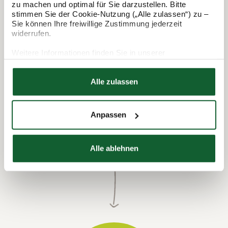
In 3 Schritten zur Steuererklärung.
zu machen und optimal für Sie darzustellen. Bitte
So funktioniert's:
stimmen Sie der Cookie-Nutzung („Alle zulassen“) zu –
Sie können Ihre freiwillige Zustimmung jederzeit
widerrufen.
Weitere Informationen finden Sie in unserer
Datenschutzerklärung
Hier finden Sie unser
Impressum
Alle zulassen
Anpassen
Termin vereinbaren
Alle ablehnen