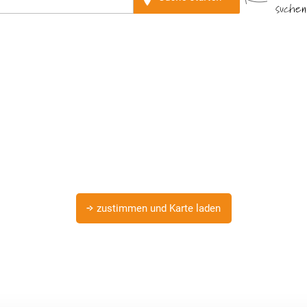
Datenschutzhinweis
ellensuche verwendet zur Darstellung der Beratungsstellen in Ihre
den personenbezogene Daten (Browser-Informationen) an Google üb
 über Ihre Datenschutzrechte sowie weitere Informationen zum Dat
unserer
.
Datenschutzerklärung
zustimmen und Karte laden