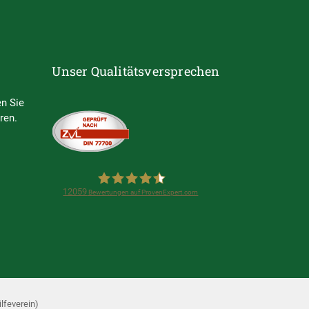
Unser Qualitätsversprechen
n Sie
ren.
12059
Bewertungen auf ProvenExpert.com
Steuerring e.V.
(Lohnsteuerhilfeverein)
lfeverein)