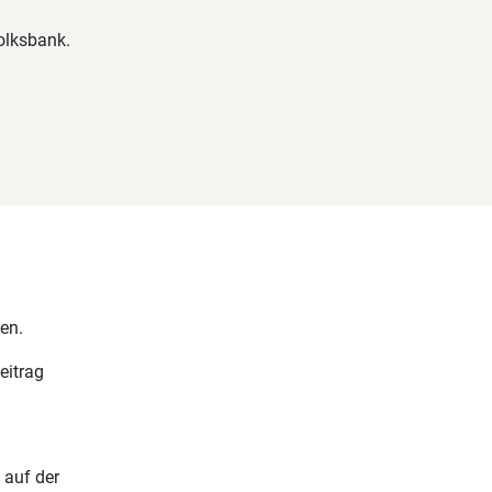
olksbank.
en.
eitrag
 auf der