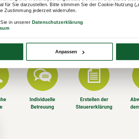
stehen wir Ihnen gerne zur Verfügung und erstellen u. a. Ihre Steu
 für Sie darzustellen. Bitte stimmen Sie der Cookie-Nutzung („A
lige Zustimmung jederzeit widerrufen.
Leistungen im Überblick
 Sie in unserer
Datenschutzerklärung
ssum
n die Steuererklärung für Sie – aber das ist noch nicht alles. Als
lied im Steuerring sind Sie steuerlich rundum versorgt, das gan
Anpassen
che
Individuelle
Erstellen der
Abw
se
Betreuung
Steuererklärung
dem