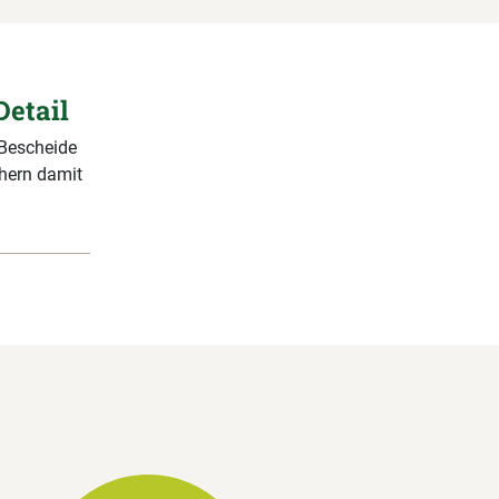
Detail
 Bescheide
chern damit