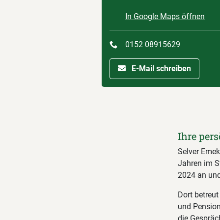
In Google Maps öffnen
0152 08915629
E-Mail schreiben
Ihre pers
Selver Emek 
Jahren im St
2024 an und 
Dort betreu
und Pension
die Gespräc