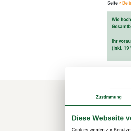
Seite
Beit
Wie hoch 
Gesamtb
Ihr vorau
(inkl. 1
Zustimmung
Ihre M
Steuer
Diese Webseite 
Der Steuerr
1.100 Berat
Cookies werden zur Benutzer