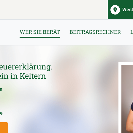
West
WER SIE BERÄT
BEITRAGSRECHNER
euererklärung.
in in Keltern
en
ce