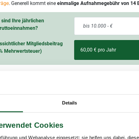
räge
. Generell kommt eine
einmalige Aufnahmegebühr von 14 
sind Ihre jährlichen
ruttoeinnahmen?
ssichtlicher Mitgliedsbeitrag
60,00 € pro Jahr
9 % Mehrwertsteuer)
Details
itgliedschaft im Lohnsteuerhilfeverein
ring
verwendet Cookies
ing e.V. (Lohnsteuerhilfeverein) ist mit rund 400.000 Mitgliedern
ungsstellen einer der größten Lohnsteuerhilfevereine Deutschla
führung und Webanalyse eingesetzt; sie helfen uns dabei, dies