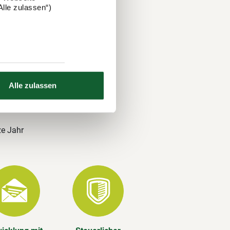
lle zulassen“)
 und über
nds. Auch
 Ihre
Alle zulassen
ze Jahr