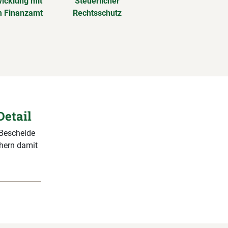
icklung mit
Steuerlicher
 Finanzamt
Rechtsschutz
Detail
 Bescheide
chern damit