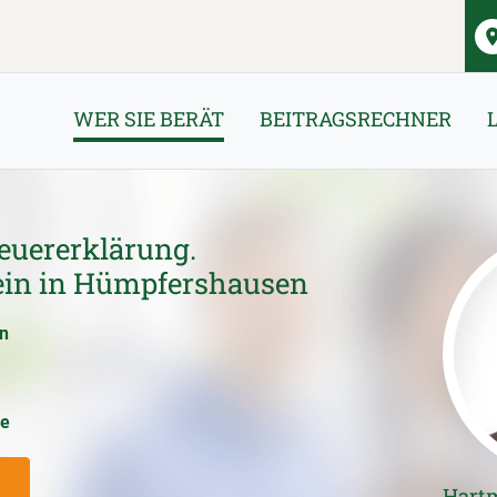
WER SIE BERÄT
BEITRAGSRECHNER
euererklärung.
ein in Hümpfershausen
en
ce
Hart