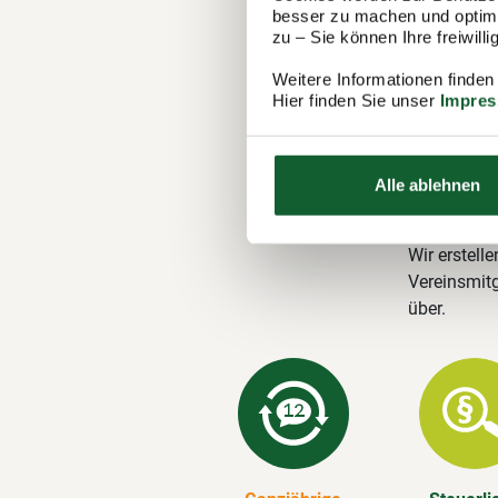
Ihre M
besser zu machen und optimal
Steuer
zu – Sie können Ihre freiwil
Der Steuerr
Weitere Informationen finden
Hier finden Sie unser
Impre
1.100 Berat
in Hümpfers
Steuererklä
Alle ablehnen
Unsere 
Wir erstelle
Vereinsmitg
über.