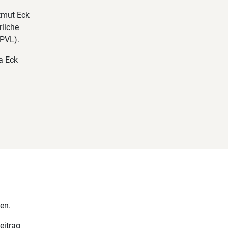
tmut Eck
rliche
(PVL).
ka Eck
en.
eitrag