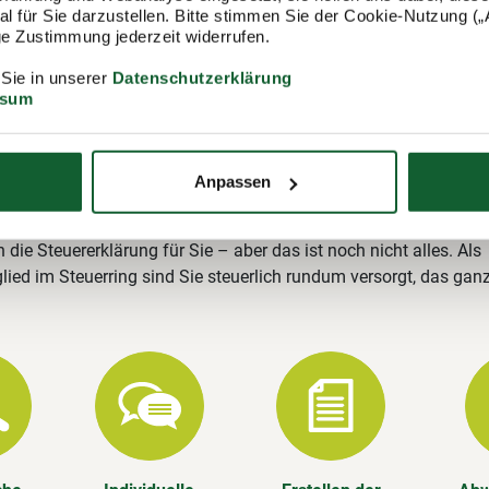
itgliedschaft im Lohnsteuerhilfeverein
 für Sie darzustellen. Bitte stimmen Sie der Cookie-Nutzung („A
ring
lige Zustimmung jederzeit widerrufen.
ing e.V. (Lohnsteuerhilfeverein) ist mit rund 400.000 Mitgliedern
 Sie in unserer
Datenschutzerklärung
ssum
ungsstellen einer der größten Lohnsteuerhilfevereine Deutschla
hausen stehen wir Ihnen gerne zur Verfügung und erstellen u. a.
rung.
Anpassen
Leistungen im Überblick
n die Steuererklärung für Sie – aber das ist noch nicht alles. Als
lied im Steuerring sind Sie steuerlich rundum versorgt, das gan