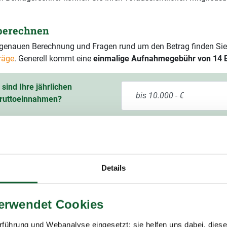
 berechnen
r genauen Berechnung und Fragen rund um den Betrag finden Sie
räge
. Generell kommt eine
einmalige Aufnahmegebühr von 14 
sind Ihre jährlichen
ruttoeinnahmen?
ssichtlicher Mitgliedsbeitrag
60,00 € pro Jahr
9 % Mehrwertsteuer)
Details
verwendet Cookies
führung und Webanalyse eingesetzt; sie helfen uns dabei, dies