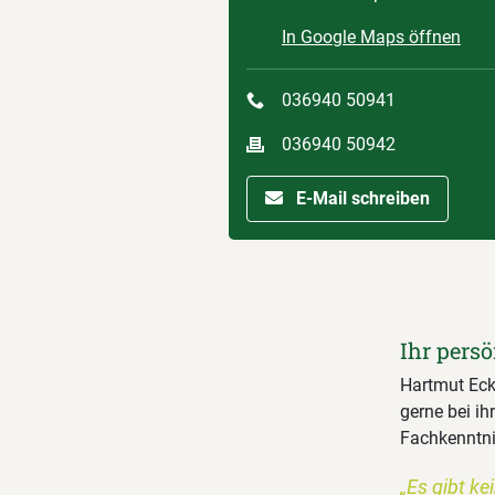
In Google Maps öffnen
036940 50941
036940 50942
E-Mail schreiben
Ihr persö
Hartmut Eck,
gerne bei ih
Fachkenntnis
„Es gibt ke