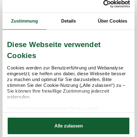
In 3 Schritten zur Steuererklärung.
Zustimmung
Details
Über Cookies
So funktioniert's:
Diese Webseite verwendet
Cookies
Cookies werden zur Benutzerführung und Webanalyse
eingesetzt; sie helfen uns dabei, diese Webseite besser
zu machen und optimal für Sie darzustellen. Bitte
stimmen Sie der Cookie-Nutzung („Alle zulassen“) zu –
Sie können Ihre freiwillige Zustimmung jederzeit
widerrufen.
Termin vereinbaren
Weitere Informationen finden Sie in unserer
Datenschutzerklärung
Hier finden Sie unser
Impressum
Alle zulassen