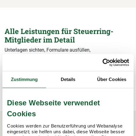
Alle Leistungen für Steuerring-
Mitglieder im Detail
Unterlagen sichten, Formulare ausfüllen,
Steuerermäßigungen beantragen, Bescheide prüfen – wir
übernehmen alle Arbeiten rund um die Steuererklärung und
sichern damit Ihre Steuervorteile.
Zustimmung
Details
Über Cookies
mehr erfahren
mehr erfahren
Diese Webseite verwendet
Cookies
Cookies werden zur Benutzerführung und Webanalyse
eingesetzt; sie helfen uns dabei, diese Webseite besser
In 3 Schritten zur Steuererklärung.