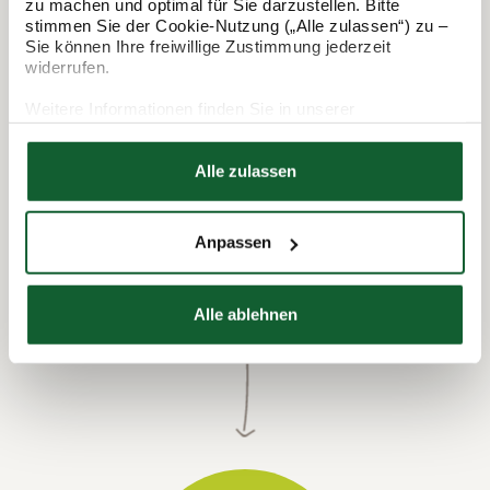
zu machen und optimal für Sie darzustellen. Bitte
So funktioniert's:
stimmen Sie der Cookie-Nutzung („Alle zulassen“) zu –
Sie können Ihre freiwillige Zustimmung jederzeit
widerrufen.
Weitere Informationen finden Sie in unserer
Datenschutzerklärung
Hier finden Sie unser
Impressum
Alle zulassen
Anpassen
Termin vereinbaren
Alle ablehnen