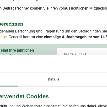
 Beitragsrechner können Sie Ihren voraussichtlichen Mitgliedsb
 berechnen
r genauen Berechnung und Fragen rund um den Betrag finden Sie
räge
. Generell kommt eine
einmalige Aufnahmegebühr von 14 
sind Ihre jährlichen
ruttoeinnahmen?
ssichtlicher Mitgliedsbeitrag
60,00 € pro Jahr
9 % Mehrwertsteuer)
Details
verwendet Cookies
führung und Webanalyse eingesetzt; sie helfen uns dabei, dies