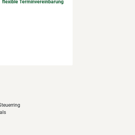
flexible Terminvereinbarung
Steuerring
als