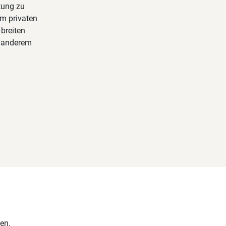
tung zu
em privaten
 breiten
r anderem
en.