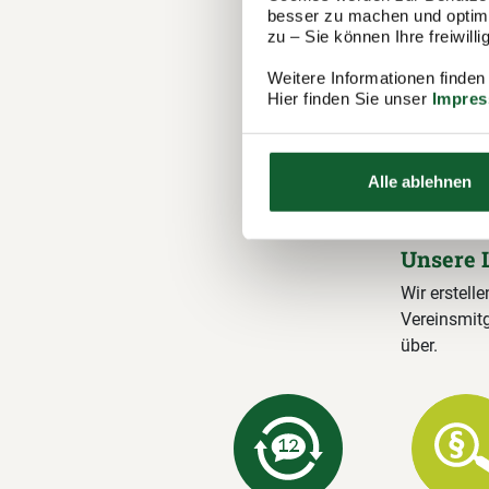
besser zu machen und optimal
zu – Sie können Ihre freiwil
Ihre M
Steuer
Weitere Informationen finden
Hier finden Sie unser
Impre
Der Steuerr
1.100 Berat
in Winsen (
Alle ablehnen
Steuererklä
Unsere 
Wir erstelle
Vereinsmitg
über.