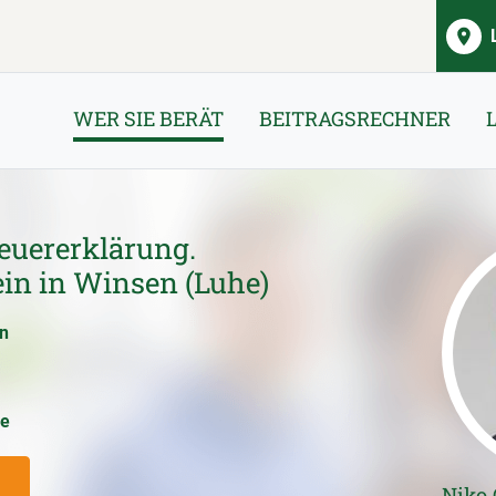
WER SIE BERÄT
BEITRAGSRECHNER
euererklärung.
ein in Winsen (Luhe)
en
ce
Niko