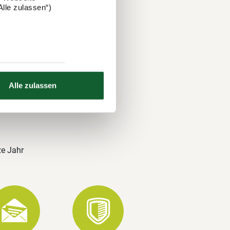
lle zulassen“)
 und über
nds. Auch
hre
Alle zulassen
ze Jahr