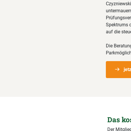
Czyzniewski
untermauern,
Prüfungsverb
Spektrums d
auf die ste
Die Beratun
Parkmöglich
jet
Das ko
Der Mitglie