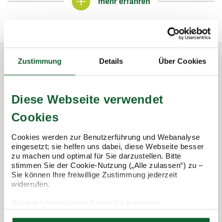
mehr erfahren
mehr erfahren
Zustimmung
Details
Über Cookies
In 3 Schritten zur Steuererklärung.
So funktioniert's:
Diese Webseite verwendet
Cookies
Cookies werden zur Benutzerführung und Webanalyse
eingesetzt; sie helfen uns dabei, diese Webseite besser
zu machen und optimal für Sie darzustellen. Bitte
stimmen Sie der Cookie-Nutzung („Alle zulassen“) zu –
Sie können Ihre freiwillige Zustimmung jederzeit
widerrufen.
Weitere Informationen finden Sie in unserer
Datenschutzerklärung
Termin vereinbaren
Hier finden Sie unser
Impressum