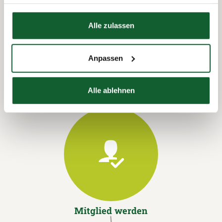
Datenschutzerklärung
Hier finden Sie unser
Impressum
Alle zulassen
Termin vereinbaren
Anpassen
Alle ablehnen
Mitglied werden