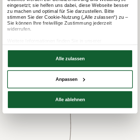
eingesetzt; sie helfen uns dabei, diese Webseite besser
zu machen und optimal für Sie darzustellen. Bitte
In 3 Schritten zur Steuererklärung.
stimmen Sie der Cookie-Nutzung („Alle zulassen“) zu –
Sie können Ihre freiwillige Zustimmung jederzeit
So funktioniert's:
widerrufen.
Weitere Informationen finden Sie in unserer
Datenschutzerklärung
Hier finden Sie unser
Impressum
Alle zulassen
Anpassen
Alle ablehnen
Termin vereinbaren