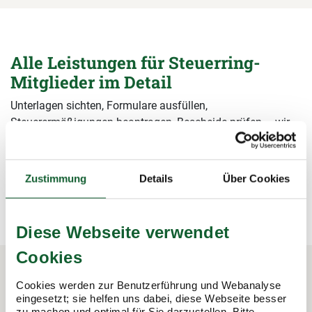
Alle Leistungen für Steuerring-
Mitglieder im Detail
Unterlagen sichten, Formulare ausfüllen,
Steuerermäßigungen beantragen, Bescheide prüfen – wir
übernehmen alle Arbeiten rund um die Steuererklärung und
sichern damit Ihre Steuervorteile.
Zustimmung
Details
Über Cookies
mehr erfahren
mehr erfahren
Diese Webseite verwendet
Cookies
Cookies werden zur Benutzerführung und Webanalyse
In 3 Schritten zur Steuererklärung.
eingesetzt; sie helfen uns dabei, diese Webseite besser
zu machen und optimal für Sie darzustellen. Bitte