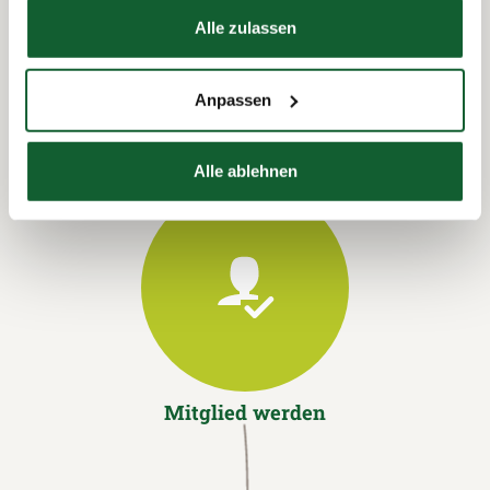
Termin vereinbaren
Hier finden Sie unser
Impressum
Alle zulassen
Anpassen
Alle ablehnen
Mitglied werden