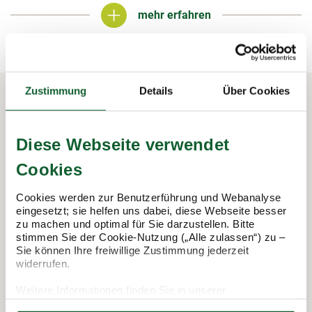
mehr erfahren
mehr erfahren
Zustimmung
Details
Über Cookies
In 3 Schritten zur Steuererklärung.
Diese Webseite verwendet
So funktioniert's:
Cookies
Cookies werden zur Benutzerführung und Webanalyse
eingesetzt; sie helfen uns dabei, diese Webseite besser
zu machen und optimal für Sie darzustellen. Bitte
stimmen Sie der Cookie-Nutzung („Alle zulassen“) zu –
Sie können Ihre freiwillige Zustimmung jederzeit
widerrufen.
Weitere Informationen finden Sie in unserer
Datenschutzerklärung