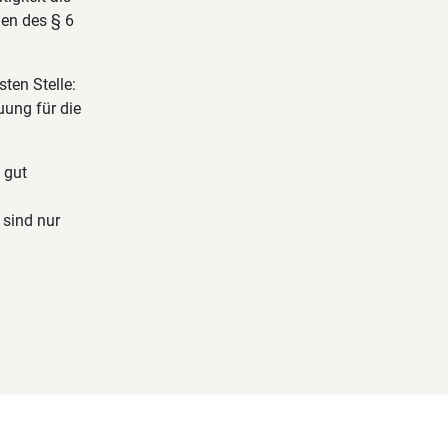
men des § 6
sten Stelle:
ung für die
 gut
 sind nur