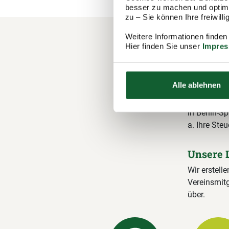
besser zu machen und optimal
zu – Sie können Ihre freiwil
Weitere Informationen finden
Hier finden Sie unser
Impre
Ihre M
Steuer
Alle ablehnen
Der Steuerr
1.100 Berat
in Berlin-S
a. Ihre Steu
Unsere 
Wir erstelle
Vereinsmitg
über.