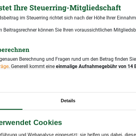
stet Ihre Steuerring-Mitgliedschaft
dsbeitrag im Steuerring richtet sich nach der Höhe Ihrer Einnahm
 Beitragsrechner können Sie Ihren voraussichtlichen Mitgliedsb
 berechnen
r genauen Berechnung und Fragen rund um den Betrag finden Sie
räge
. Generell kommt eine
einmalige Aufnahmegebühr von 14 
sind Ihre jährlichen
ruttoeinnahmen?
Details
ssichtlicher Mitgliedsbeitrag
60,00 € pro Jahr
9 % Mehrwertsteuer)
verwendet Cookies
führung und Webanalyse eingesetzt; sie helfen uns dabei, dies