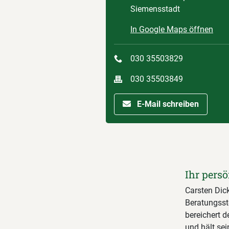
Siemensstadt
In Google Maps öffnen
030 35503829
030 35503849
E-Mail schreiben
Ihr persö
Carsten Dick
Beratungsst
bereichert 
und hält se