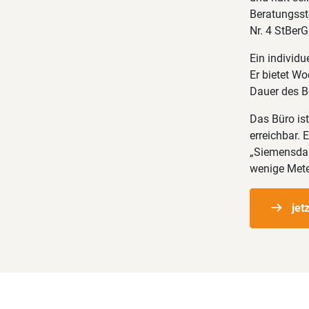
Beratungsste
Nr. 4 StBerG 
Ein individu
Er bietet W
Dauer des B
Das Büro is
erreichbar.
„Siemensdamm
wenige Meter
jet