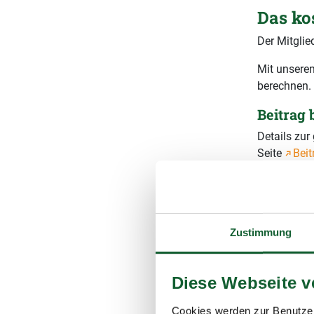
Das ko
Der Mitglie
Mit unserem
berechnen.
Beitrag
Details zu
Seite
Beit
Wie hoch 
Gesamtb
Zustimmung
Ihr vorau
(inkl. 1
Diese Webseite 
Cookies werden zur Benutzer