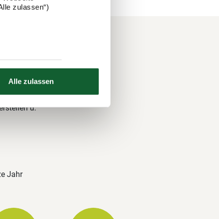
lle zulassen“)
Alle zulassen
 und über
nds. Auch
rstellen u.
ze Jahr