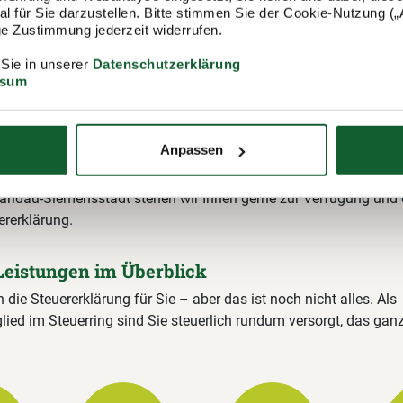
 für Sie darzustellen. Bitte stimmen Sie der Cookie-Nutzung („A
lige Zustimmung jederzeit widerrufen.
 Sie in unserer
Datenschutzerklärung
ssum
itgliedschaft im Lohnsteuerhilfeverein
ring
Anpassen
ing e.V. (Lohnsteuerhilfeverein) ist mit rund 400.000 Mitgliedern
ungsstellen einer der größten Lohnsteuerhilfevereine Deutschla
pandau-Siemensstadt stehen wir Ihnen gerne zur Verfügung und e
ererklärung.
Leistungen im Überblick
n die Steuererklärung für Sie – aber das ist noch nicht alles. Als
lied im Steuerring sind Sie steuerlich rundum versorgt, das gan