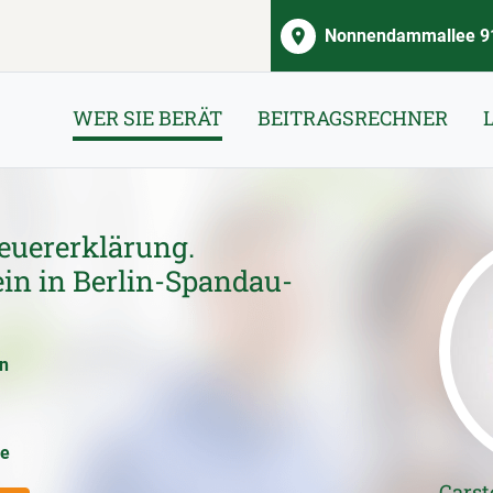
Nonnendammallee 91
WER SIE BERÄT
BEITRAGSRECHNER
euererklärung.
in in Berlin-Spandau-
en
ce
Carst