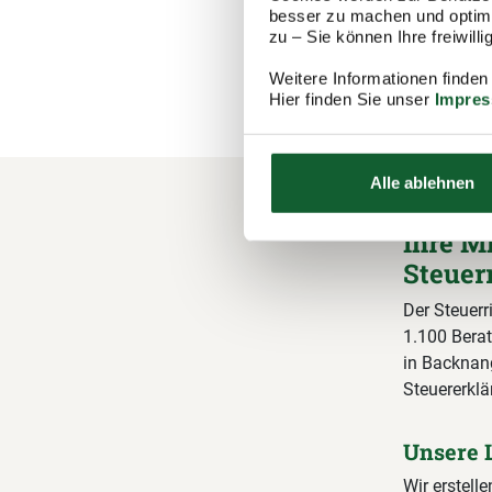
Ihr vorau
besser zu machen und optimal
zu – Sie können Ihre freiwil
(inkl. 1
Weitere Informationen finden
Hier finden Sie unser
Impre
Alle ablehnen
Ihre M
Steuer
Der Steuerr
1.100 Berat
in Backnang
Steuererklä
Unsere 
Wir erstelle