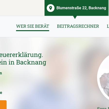
Blumenstraße 22, Backnang
WER SIE BERÄT
BEITRAGSRECHNER
euererklärung.
ein in Backnang
en
ce
Sara 