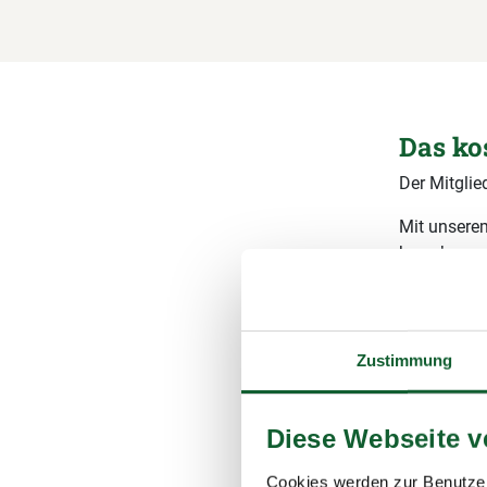
Das ko
Der Mitglie
Mit unserem
berechnen.
Beitrag
Details zu
Seite
Beit
Zustimmung
Wie hoch 
Diese Webseite 
Gesamtb
Cookies werden zur Benutzer