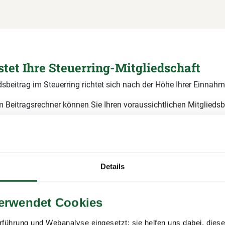
stet Ihre Steuerring-Mitgliedschaft
dsbeitrag im Steuerring richtet sich nach der Höhe Ihrer Einnahm
 Beitragsrechner können Sie Ihren voraussichtlichen Mitgliedsb
 berechnen
r genauen Berechnung und Fragen rund um den Betrag finden Sie
räge
. Generell kommt eine
einmalige Aufnahmegebühr von 14 
Details
sind Ihre jährlichen
verwendet Cookies
ruttoeinnahmen?
führung und Webanalyse eingesetzt; sie helfen uns dabei, dies