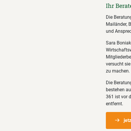
Ihr Berat
Die Beratun
Mailänder, B
und Ansprec
Sara Boniak
Wirtschaftsw
Mitgliederb
versucht sie
zu machen.
Die Beratung
bestehen au
361 ist vor
entfernt.
jet