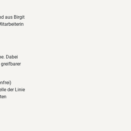
d aus Birgit
itarbeiterin
he. Dabei
 greifbarer
nfrei)
le der Linie
uten