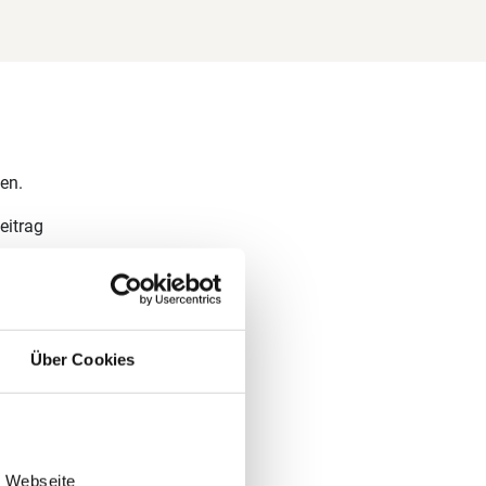
en.
eitrag
 auf der
Euro
hinzu.
Über Cookies
e Webseite