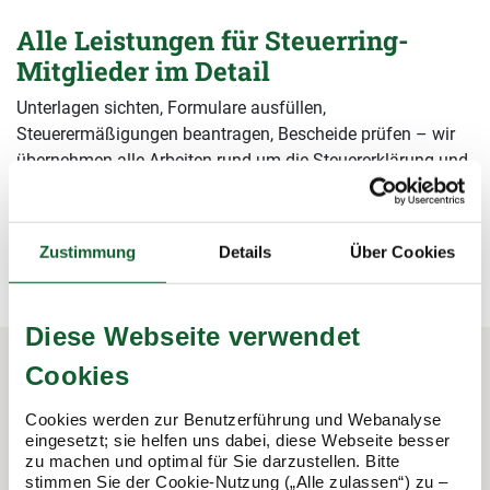
Alle Leistungen für Steuerring-
Mitglieder im Detail
Unterlagen sichten, Formulare ausfüllen,
Steuerermäßigungen beantragen, Bescheide prüfen – wir
übernehmen alle Arbeiten rund um die Steuererklärung und
sichern damit Ihre Steuervorteile.
mehr erfahren
mehr erfahren
Zustimmung
Details
Über Cookies
Diese Webseite verwendet
Cookies
In 3 Schritten zur Steuererklärung.
Cookies werden zur Benutzerführung und Webanalyse
So funktioniert's:
eingesetzt; sie helfen uns dabei, diese Webseite besser
zu machen und optimal für Sie darzustellen. Bitte
stimmen Sie der Cookie-Nutzung („Alle zulassen“) zu –