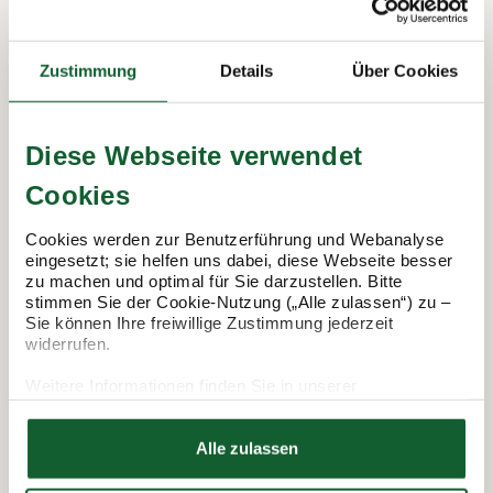
In 3 Schritten zur Steuererklärung.
Zustimmung
Details
Über Cookies
So funktioniert's:
Diese Webseite verwendet
Cookies
Cookies werden zur Benutzerführung und Webanalyse
eingesetzt; sie helfen uns dabei, diese Webseite besser
zu machen und optimal für Sie darzustellen. Bitte
stimmen Sie der Cookie-Nutzung („Alle zulassen“) zu –
Sie können Ihre freiwillige Zustimmung jederzeit
widerrufen.
Termin vereinbaren
Weitere Informationen finden Sie in unserer
Datenschutzerklärung
Hier finden Sie unser
Impressum
Alle zulassen