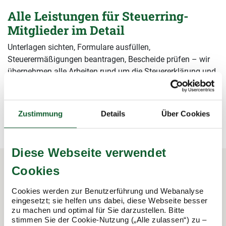
Alle Leistungen für Steuerring-
Mitglieder im Detail
Unterlagen sichten, Formulare ausfüllen,
Steuerermäßigungen beantragen, Bescheide prüfen – wir
übernehmen alle Arbeiten rund um die Steuererklärung und
sichern damit Ihre Steuervorteile.
mehr erfahren
mehr erfahren
Zustimmung
Details
Über Cookies
Diese Webseite verwendet
Cookies
In 3 Schritten zur Steuererklärung.
Cookies werden zur Benutzerführung und Webanalyse
So funktioniert's:
eingesetzt; sie helfen uns dabei, diese Webseite besser
zu machen und optimal für Sie darzustellen. Bitte
stimmen Sie der Cookie-Nutzung („Alle zulassen“) zu –