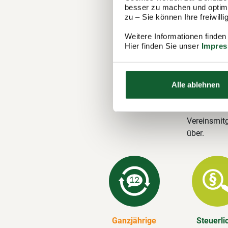
Steuer
besser zu machen und optimal
zu – Sie können Ihre freiwil
Der Steuerr
Weitere Informationen finden
1.100 Berat
Hier finden Sie unser
Impre
in Bestwig 
Steuererklä
Alle ablehnen
Unsere 
Wir erstelle
Vereinsmitg
über.
Ganzjährige
Steuerli