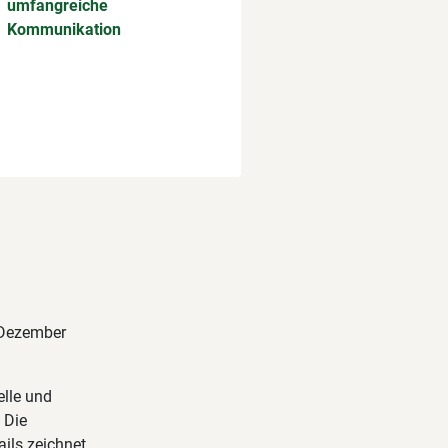
umfangreiche
Kommunikation
m Dezember
elle und
 Die
ails zeichnet