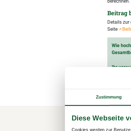
berechnen.
Beitrag
Details zu
Seite
Beit
Wie hoch 
Gesamtb
Ihr vorau
(inkl. 1
Zustimmung
Diese Webseite 
Ihre M
Cookies werden zur Benutzer