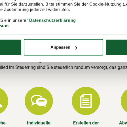
ring
 für Sie darzustellen. Bitte stimmen Sie der Cookie-Nutzung („A
lige Zustimmung jederzeit widerrufen.
ing e.V. (Lohnsteuerhilfeverein) ist mit rund 400.000 Mitgliedern
 Sie in unserer
Datenschutzerklärung
ungsstellen einer der größten Lohnsteuerhilfevereine Deutschla
ssum
stehen wir Ihnen gerne zur Verfügung und erstellen u. a. Ihre
rung.
Anpassen
Leistungen im Überblick
n die Steuererklärung für Sie – aber das ist noch nicht alles. Als
lied im Steuerring sind Sie steuerlich rundum versorgt, das gan
che
Individuelle
Erstellen der
Abw