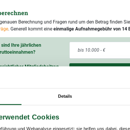
 berechnen
r genauen Berechnung und Fragen rund um den Betrag finden Sie
räge
. Generell kommt eine
einmalige Aufnahmegebühr von 14 
sind Ihre jährlichen
ruttoeinnahmen?
ssichtlicher Mitgliedsbeitrag
60,00 € pro Jahr
9 % Mehrwertsteuer)
Details
verwendet Cookies
itgliedschaft im Lohnsteuerhilfeverein
führung und Webanalyse eingesetzt; sie helfen uns dabei, dies