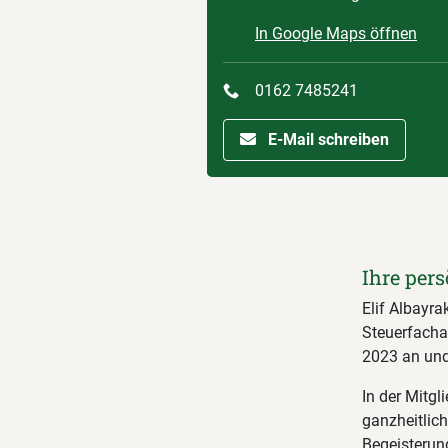
In Google Maps öffnen
0162 7485241
E-Mail schreiben
Ihre pers
Elif Albayra
Steuerfacha
2023 an und 
In der Mitgl
ganzheitlic
Begeisterung