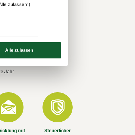
lle zulassen“)
 und über
nds. Auch
Alle zulassen
ze Jahr
icklung mit
Steuerlicher