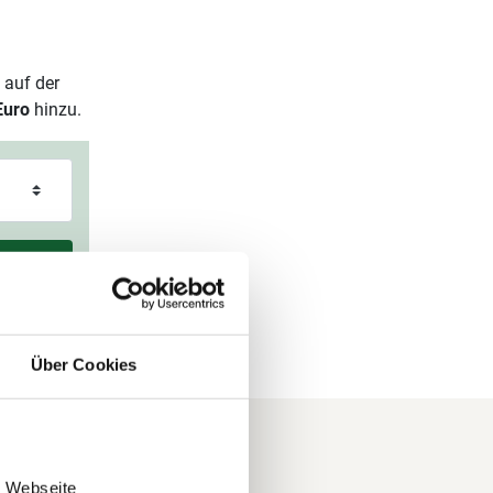
 auf der
Euro
hinzu.
Über Cookies
e Webseite