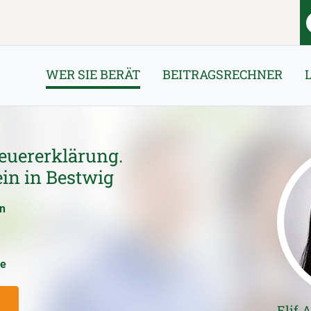
WER SIE BERÄT
BEITRAGSRECHNER
euererklärung.
in in Bestwig
en
ce
Elif 