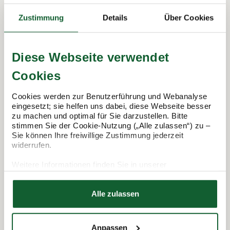
So funktioniert's:
Zustimmung
Details
Über Cookies
Diese Webseite verwendet
Cookies
Cookies werden zur Benutzerführung und Webanalyse
eingesetzt; sie helfen uns dabei, diese Webseite besser
zu machen und optimal für Sie darzustellen. Bitte
stimmen Sie der Cookie-Nutzung („Alle zulassen“) zu –
Termin vereinbaren
Sie können Ihre freiwillige Zustimmung jederzeit
widerrufen.
Weitere Informationen finden Sie in unserer
Datenschutzerklärung
Hier finden Sie unser
Impressum
Alle zulassen
Anpassen