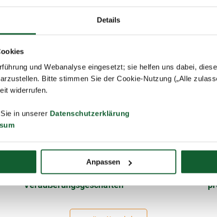
Steuererklärung? Noch bis zum 15.
St
Dezember beantragen!
Details
Cookies
führung und Webanalyse eingesetzt; sie helfen uns dabei, dies
arzustellen. Bitte stimmen Sie der Cookie-Nutzung („Alle zulass
zeit widerrufen.
 Sie in unserer
Datenschutzerklärung
ssum
19.04.2024
Geldanlage & Beiträge
09
Anpassen
Erhöhte Steuerfreigrenze bei privaten
El
Veräußerungsgeschäften
pr