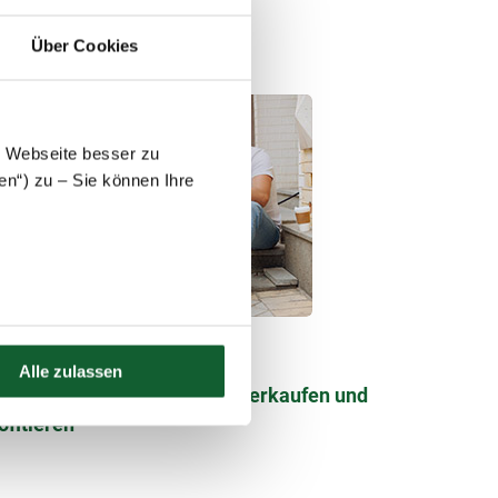
euer auf Kapitalerträge?
Über Cookies
e Webseite besser zu
en“) zu – Sie können Ihre
.06.2022
Geldanlage & Beiträge
Alle zulassen
ektromobilität: THG-Quote verkaufen und
ofitieren