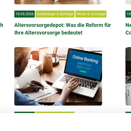
18.05.2026
Geldanlage & Beiträge
Rente & Vorsorge
19
ch
Altersvorsorgedepot: Was die Reform für
Ne
Ihre Altersvorsorge bedeutet
Co
18.09.2025
Geldanlage & Beiträge
26
für
Verlustbescheinigung für die
Fr