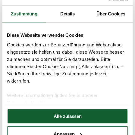
20.06.2024
Wohnen & Vermieten
Zustimmung
Details
Über Cookies
Hochwasserschäden steuerlich absetzen
Diese Webseite verwendet Cookies
Cookies werden zur Benutzerführung und Webanalyse
eingesetzt; sie helfen uns dabei, diese Webseite besser
zu machen und optimal für Sie darzustellen. Bitte
stimmen Sie der Cookie-Nutzung („Alle zulassen“) zu –
Sie können Ihre freiwillige Zustimmung jederzeit
widerrufen.
Weitere Informationen finden Sie in unserer
Datenschutzerklärung
Hier finden Sie unser
Impressum
07.03.2024
Steuer-1x1
Wohnen & Vermieten
Alle zulassen
Umzugskosten in der Steuererklärung
ansetzen
Anpassen