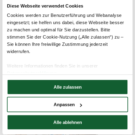
Kinderfreibetrags für 2024
Diese Webseite verwendet Cookies
Cookies werden zur Benutzerführung und Webanalyse
eingesetzt; sie helfen uns dabei, diese Webseite besser
zu machen und optimal für Sie darzustellen. Bitte
stimmen Sie der Cookie-Nutzung („Alle zulassen“) zu –
Sie können Ihre freiwillige Zustimmung jederzeit
widerrufen.
Weitere Informationen finden Sie in unserer
Datenschutzerklärung
Hier finden Sie unser
Impressum
Alle zulassen
17.10.2024
Steuer-1x1
Steuerbescheid richtig prüfen – so geht’s!
Anpassen
Alle ablehnen