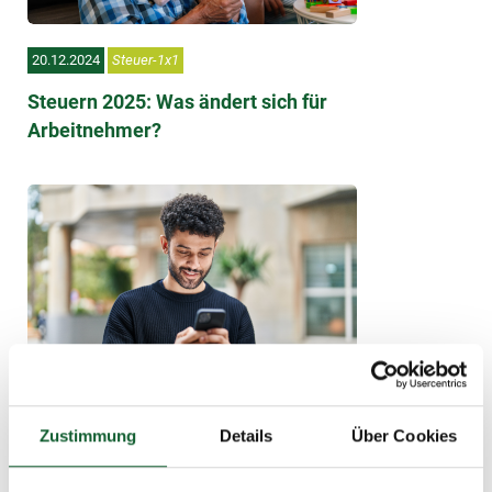
20.12.2024
Steuer-1x1
Steuern 2025: Was ändert sich für
Arbeitnehmer?
Zustimmung
Details
Über Cookies
28.11.2024
Steuer-1x1
Rückwirkende Anhebung des Grund- und