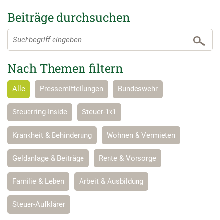
Beiträge durchsuchen
Nach Themen filtern
Alle
Pressemitteilungen
Bundeswehr
Steuerring-Inside
Steuer-1x1
Krankheit & Behinderung
Wohnen & Vermieten
Geldanlage & Beiträge
Rente & Vorsorge
Familie & Leben
Arbeit & Ausbildung
Steuer-Aufklärer